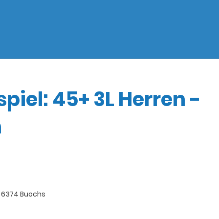
piel: 45+ 3L Herren -
n
, 6374 Buochs