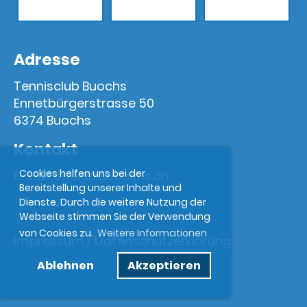
Adresse
Tennisclub Buochs
Ennetbürgerstrasse 50
6374 Buochs
Kontakt
Cookies helfen uns bei der
E-Mail:
info@tcbuochs.ch
Bereitstellung unserer Inhalte und
Dienste. Durch die weitere Nutzung der
Webseite stimmen Sie der Verwendung
von Cookies zu.
Weitere Informationen
Impressum
/
Datenschutzerklärung
Ablehnen
Akzeptieren