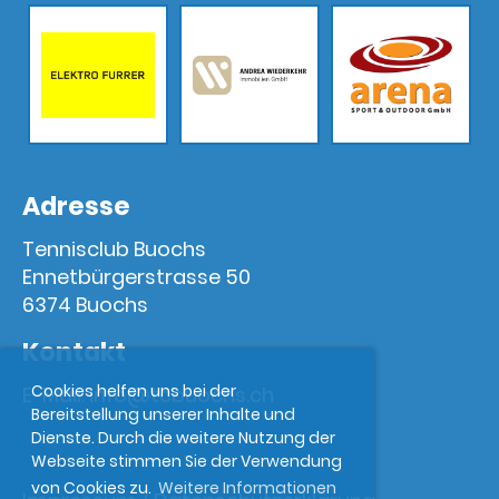
Adresse
Tennisclub Buochs
Ennetbürgerstrasse 50
6374 Buochs
Kontakt
Cookies helfen uns bei der
E-Mail:
info@tcbuochs.ch
Bereitstellung unserer Inhalte und
Dienste. Durch die weitere Nutzung der
Webseite stimmen Sie der Verwendung
von Cookies zu.
Weitere Informationen