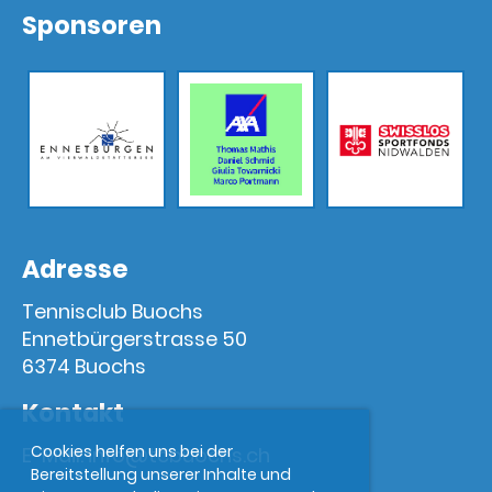
Sponsoren
Adresse
Tennisclub Buochs
Ennetbürgerstrasse 50
6374 Buochs
Kontakt
Cookies helfen uns bei der
E-Mail:
info@tcbuochs.ch
Bereitstellung unserer Inhalte und